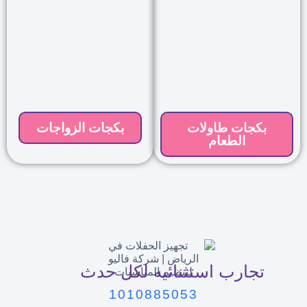
بكجات طاولات
بكجات الزواجات
الطعام
تجارب استثنائيه لكل حدث
1010885053